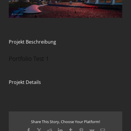
Projekt Beschreibung
Portfolio Test 1
Projekt Details
Share This Story, Choose Your Platform!
Facebook
X
Reddit
LinkedIn
Tumblr
Pinterest
Vk
E-